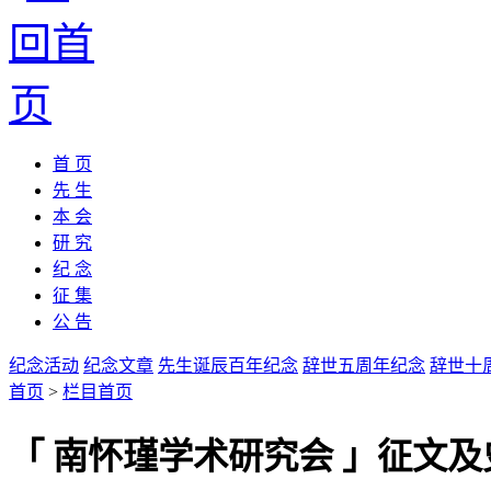
首 页
先 生
本 会
研 究
纪 念
征 集
公 告
纪念活动
纪念文章
先生诞辰百年纪念
辞世五周年纪念
辞世十
首页
>
栏目首页
「 南怀瑾学术研究会 」征文