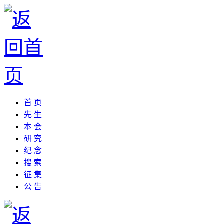
首 页
先 生
本 会
研 究
纪 念
搜 索
征 集
公 告