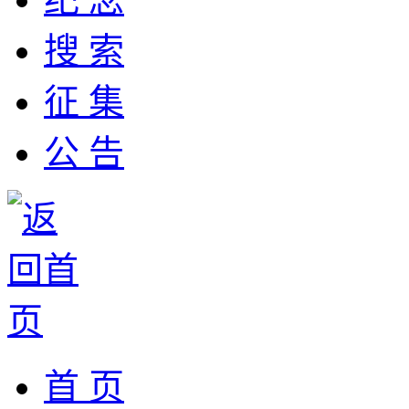
搜 索
征 集
公 告
首 页