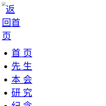
首 页
先 生
本 会
研 究
纪 念