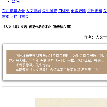
公 告
东西精华协会
人文世界
先生侧记
口述史
更多史料
峨眉史料
关
首页
>
栏目首页
《人文世界》文选 | 传记作品的评介（擔板徐六 译）
作者：
人文世
南怀瑾先生在创办东西精华协会初期，为配合协会宗旨，融汇
界》杂志社，1971年5月创刊号（月刊）问世。从即日起，每周
译者系徐进夫先生笔名。
本篇源自《人文世界》 合订本第二卷第九期 发布于 1972.9.1