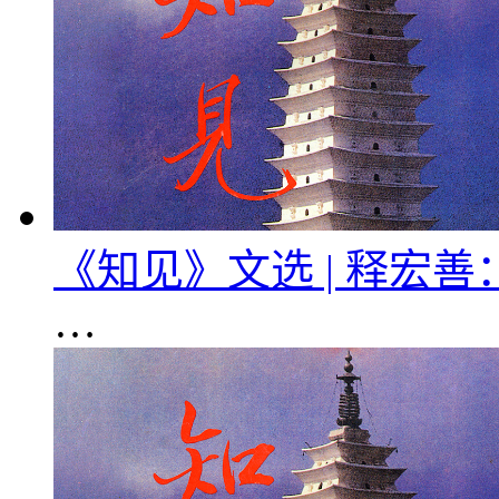
《知见》文选 | 释宏
…