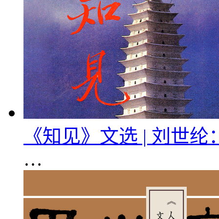
《知见》文选 | 刘世
…