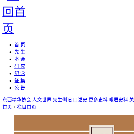
首 页
先 生
本 会
研 究
纪 念
征 集
公 告
东西精华协会
人文世界
先生侧记
口述史
更多史料
峨眉史料
关
首页
>
栏目首页