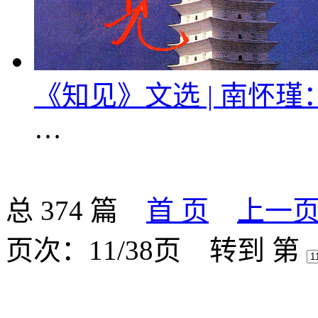
《知见》文选 | 南怀
…
总 374 篇
首 页
上一
页次：11/38页
转到 第