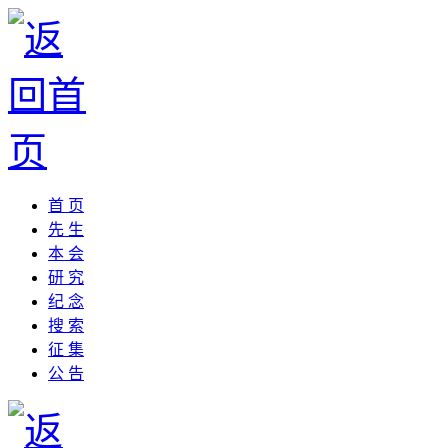
首 页
先 生
本 会
研 究
纪 念
搜 索
征 集
公 告