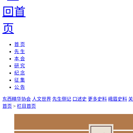
首 页
先 生
本 会
研 究
纪 念
征 集
公 告
东西精华协会
人文世界
先生侧记
口述史
更多史料
峨眉史料
关
首页
>
栏目首页