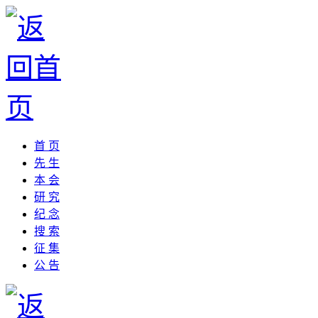
首 页
先 生
本 会
研 究
纪 念
搜 索
征 集
公 告