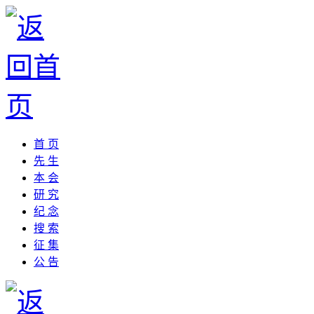
首 页
先 生
本 会
研 究
纪 念
搜 索
征 集
公 告