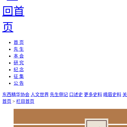
首 页
先 生
本 会
研 究
纪 念
征 集
公 告
东西精华协会
人文世界
先生侧记
口述史
更多史料
峨眉史料
关
首页
>
栏目首页