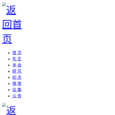
首 页
先 生
本 会
研 究
纪 念
搜 索
征 集
公 告