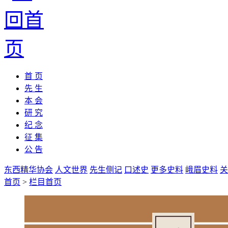
首 页
先 生
本 会
研 究
纪 念
征 集
公 告
东西精华协会
人文世界
先生侧记
口述史
更多史料
峨眉史料
关
首页
>
栏目首页